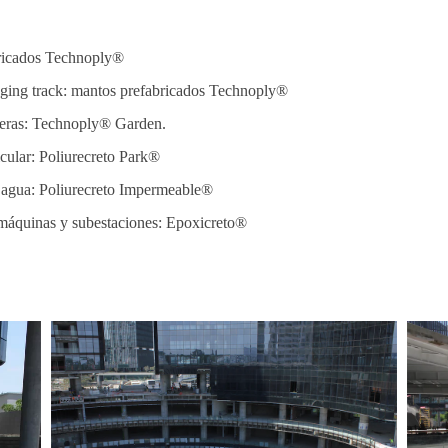
bricados Technoply®
gging track: mantos prefabricados Technoply®
neras: Technoply® Garden.
icular: Poliurecreto Park®
e agua: Poliurecreto Impermeable®
 máquinas y subestaciones: Epoxicreto®